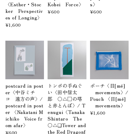
〈Esther・Stoc
Kohei Force〉
s〉
ker Perspectiv
¥600
¥600
es of Longing〉
¥1,600
postcard in post
トンボの手ぬぐ
ポーチ〈目[mé]
er〈中谷ミチ
い〈田中信太
movements〉/
コ 遠方の声〉/
郎 〇△□の塔
Pouch 〈目[mé]
postcard in post
と赤とんぼ〉/ T
movements〉
er 〈Nakatani M
enugui〈Tanaka
¥1,600
ichiko Voice fr
Shintaro The
om afar〉
〇△❑Tower and
the Red Dragonf
¥600