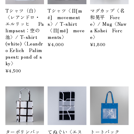
Tシャツ（白）
Tシャツ〈目[m
マグカップ〈名
〈レアンドロ・
é] movement
和晃平 Forc
エルリッヒ Pa
s〉/ T-shirt
e〉/ Mug〈Naw
limpsest：空の
〈目[mé] move
a Kohei Forc
池〉/ T-shirt
ments〉
e〉
(white)〈Leandr
¥4,000
¥1,800
o Erlich Palim
psest: pond of s
ky〉
¥4,500
ターポリンバッ
てぬぐい〈エス
トートバック