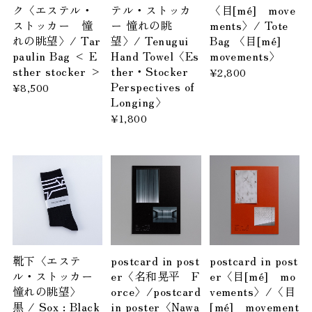
ク〈エステル・
テル・ストッカ
〈目[mé] move
ストッカー 憧
ー 憧れの眺
ments〉/ Tote
れの眺望〉/ Tar
望〉/ Tenugui
Bag 〈目[mé]
paulin Bag < E
Hand Towel〈Es
movements〉
sther stocker >
ther・Stocker
¥2,800
Perspectives of
¥8,500
Longing〉
¥1,800
靴下〈エステ
postcard in post
postcard in post
ル・ストッカー
er〈名和晃平 F
er〈目[mé] mo
憧れの眺望〉
orce〉/postcard
vements〉/〈目
黒 / Sox : Black
in poster〈Nawa
[mé] movement