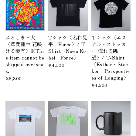
ふろしき・大
Tシャツ〈名和晃
Ｔシャツ〈エス
〈草間彌生 花咲
平 Force〉/ T-
テル・ストッカ
ける妻有〉※Thi
Shirt〈Nawa Ko
ー 憧れの眺
s item cannot be
hei Force〉
望〉/ T-Shirt
shipped oversea
〈Esther・Stoc
¥4,500
s.
ker Perspectiv
es of Longing〉
¥6,800
¥4,500