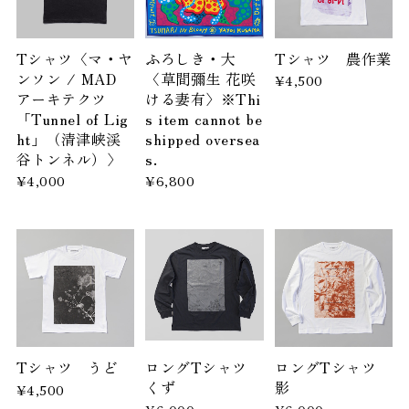
Tシャツ〈マ・ヤ
ふろしき・大
Tシャツ 農作業
ンソン / MAD
〈草間彌生 花咲
¥4,500
アーキテクツ
ける妻有〉※Thi
「Tunnel of Lig
s item cannot be
ht」（清津峡渓
shipped oversea
谷トンネル）〉
s.
¥4,000
¥6,800
Tシャツ うど
ロングTシャツ
ロングTシャツ
くず
影
¥4,500