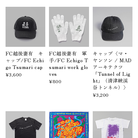
FC越後妻有 キ
FC越後妻有 軍
キャップ〈マ・
ャップ/FC Echi
手/FC Echigo T
ヤンソン / MAD
go Tsumari cap
sumari work glo
アーキテクツ
ves
「Tunnel of Lig
¥3,600
ht」（清津峡渓
¥800
谷トンネル）〉
¥3,200