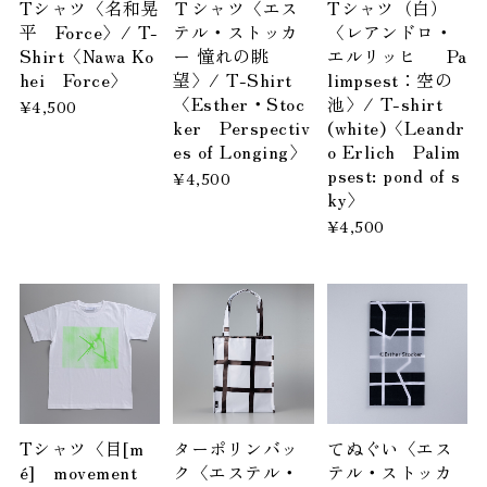
Tシャツ〈名和晃
Ｔシャツ〈エス
Tシャツ（白）
平 Force〉/ T-
テル・ストッカ
〈レアンドロ・
Shirt〈Nawa Ko
ー 憧れの眺
エルリッヒ Pa
hei Force〉
望〉/ T-Shirt
limpsest：空の
〈Esther・Stoc
池〉/ T-shirt
¥4,500
ker Perspectiv
(white)〈Leandr
es of Longing〉
o Erlich Palim
psest: pond of s
¥4,500
ky〉
¥4,500
Tシャツ〈目[m
ターポリンバッ
てぬぐい〈エス
é] movement
ク〈エステル・
テル・ストッカ