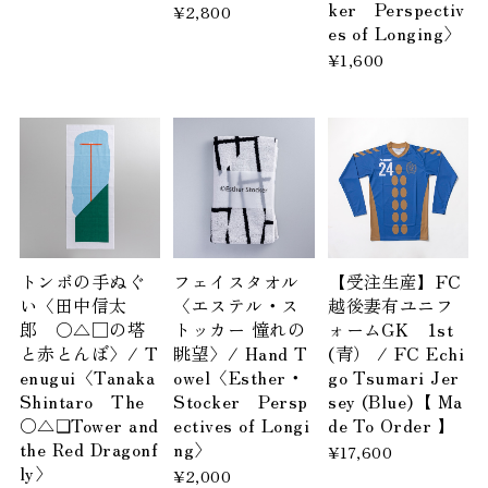
ker Perspectiv
¥2,800
es of Longing〉
¥1,600
トンボの手ぬぐ
フェイスタオル
【受注生産】FC
い〈田中信太
〈エステル・ス
越後妻有ユニフ
郎 〇△□の塔
トッカー 憧れの
ォームGK 1st
と赤とんぼ〉/ T
眺望〉/ Hand T
(青） / FC Echi
enugui〈Tanaka
owel〈Esther・
go Tsumari Jer
Shintaro The
Stocker Persp
sey (Blue)【 Ma
〇△❑Tower and
ectives of Longi
de To Order 】
the Red Dragonf
ng〉
¥17,600
ly〉
¥2,000