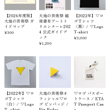
【2026年度版】
大地の芸術祭 越
【2022年】▽ロ
大地の芸術祭 ガ
後妻有アートト
ゴＴシャツ
イドマップ
リエンナーレ202
〈黒〉/ ▽Logo
4 公式ガイドブ
T-shirt
¥300
ック
¥3,000
¥1,200
【2022年】▽ロ
大地の芸術祭オ
▽ロゴ パスポー
ゴＴシャツ
フィシャル▽ロ
トケース / ETA
〈白〉/ ▽Logo
ゴ ピンバッジ /
T Passport Cas
T- shirt
Pin Badge
e