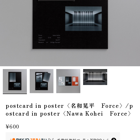
postcard in poster〈名和晃平 Force〉/p
ostcard in poster〈Nawa Kohei Force〉
¥600
なら