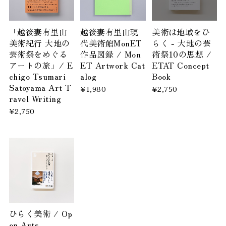
「越後妻有里山
越後妻有里山現
美術は地域をひ
美術紀行 大地の
代美術館MonET
らく - 大地の芸
芸術祭をめぐる
作品図録 / Mon
術祭10の思想 /
アートの旅」/ E
ET Artwork Cat
ETAT Concept
chigo Tsumari
alog
Book
Satoyama Art T
¥1,980
¥2,750
ravel Writing
¥2,750
ひらく美術 / Op
en Arts