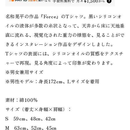
なら
¥1,500
手数料無料で
月々
から
名和晃平の作品『Force』のTシャツ。黒いシリコンオ
イルの液体が多数の糸状となって、天井から床に天地垂
直に流れる、視覚化された重力の様態を、見ることがで
きるインスタレーション作品をデザインしました。
Tシャツの表面には、シリコンオイルの質感をテクスチ
ャーで再現。見る角度によって印象が変わります。
※男女兼用サイズ
※男性モデル：身長172cm、Lサイズを着用
素材：綿100％
サイズ（着丈×身幅×肩幅）：
S 59cm、48㎝、42㎝
M 63cm、52㎝、45㎝