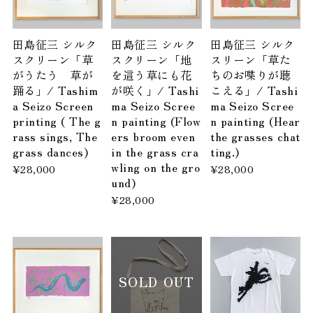
田島征三 シルク
田島征三 シルク
田島征三 シルク
スクリーン「草
スクリーン「地
スリーン「草た
がうたう 草が
を這う草にも花
ちのお喋りが聴
踊る」/ Tashim
が咲く」/ Tashi
こえる」/ Tashi
a Seizo Screen
ma Seizo Scree
ma Seizo Scree
printing ( The g
n painting (Flow
n painting (Hear
rass sings, The
ers broom even
the grasses chat
grass dances)
in the grass cra
ting.)
wling on the gro
¥28,000
¥28,000
und)
¥28,000
SOLD OUT