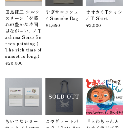
田島征三 シルク
やぎサコッシュ
オオカミTシャツ
スリーン「夕暮
/ Sacoche Bag
/ T-Shirt
れの豊かな時間
¥1,650
¥3,000
はなが～い」/ T
ashima Seizo Sc
reen painting (
The rich time of
sunset is long.)
¥28,000
SOLD OUT
ちいさなレター
こやぎトートバ
『とわちゃんと
セット / Letter
ック / Tote Bag
シナイモツゴの