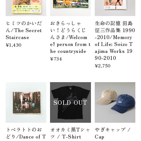
ヒミツのかいだ
おきらっしゃ
生命の記憶 田島
ん/The Secret
い！どうらくじ
征三作品集 1990
Staircase
んさま/Welcom
-2010/Memory
e! person from t
of Life: Seizo T
¥1,430
he countryside
ajima Works 19
90-2010
¥734
¥2,750
SOLD OUT
トペラトトのお
オオカミ黒Tシャ
やぎキャップ /
どり/Dance of T
ツ / T-Shirt
Cap