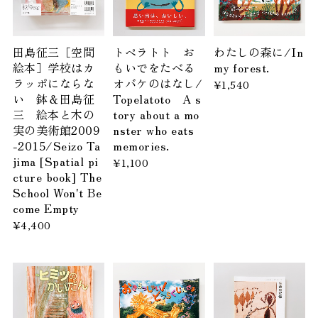
田島征三［空間
トペラトト お
わたしの森に/In
絵本］学校はカ
もいでをたべる
my forest.
ラッポにならな
オバケのはなし/
¥1,540
い 鉢＆田島征
Topelatoto A s
三 絵本と木の
tory about a mo
実の美術館2009
nster who eats
-2015/Seizo Ta
memories.
jima [Spatial pi
¥1,100
cture book] The
School Won't Be
come Empty
¥4,400