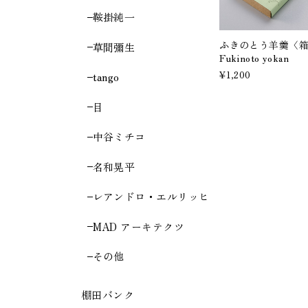
鞍掛純一
ふきのとう羊羹〈箱
草間彌生
Fukinoto yokan
¥1,200
tango
目
中谷ミチコ
名和晃平
レアンドロ・エルリッヒ
MAD アーキテクツ
その他
棚田バンク