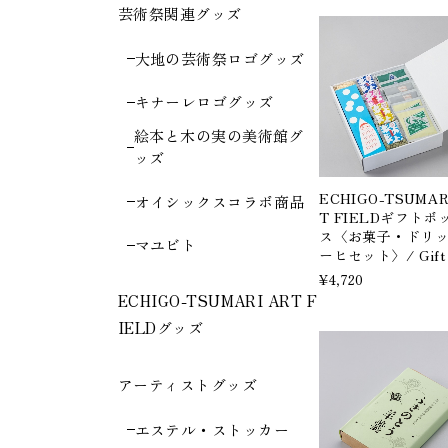
芸術祭関連グッズ
大地の芸術祭ロゴグッズ
キナーレロゴグッズ
絵本と木の実の美術館グ
ッズ
ECHIGO-TSUMAR
オイシックスコラボ商品
T FIELDギフトボ
ス〈お菓子・ドリ
マユビト
ーヒセット〉/ Gift 
¥4,720
ECHIGO-TSUMARI ART F
IELDグッズ
アーティストグッズ
エステル・ストッカー