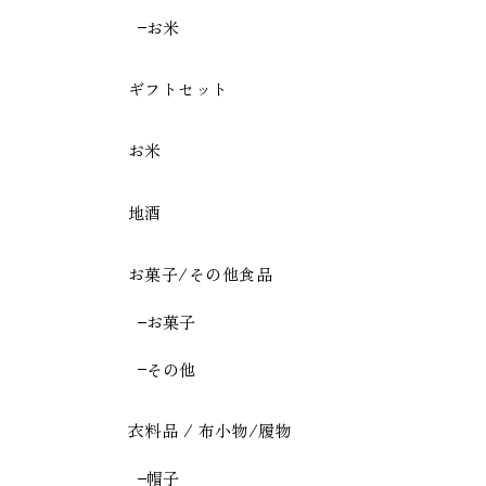
お米
ギフトセット
お米
地酒
お菓子/その他食品
お菓子
その他
衣料品 / 布小物/履物
帽子