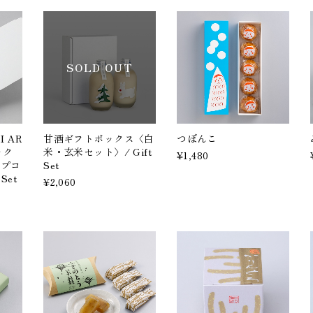
SOLD OUT
I AR
甘酒ギフトボックス〈白
つぼんこ
ック
米・玄米セット〉/ Gift
¥1,480
ップコ
Set
Set
¥2,060