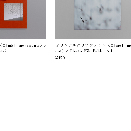
er〈目[mé] movements〉/
オリジナルクリアファイル〈目[mé] mo
nts〉
ent〉/ Plastic File Folder A4
¥450