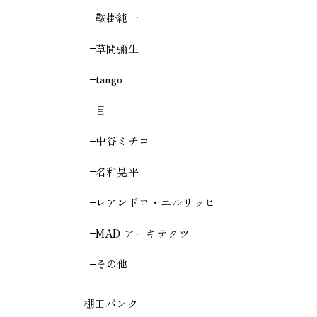
鞍掛純一
草間彌生
tango
目
中谷ミチコ
名和晃平
レアンドロ・エルリッヒ
MAD アーキテクツ
その他
棚田バンク