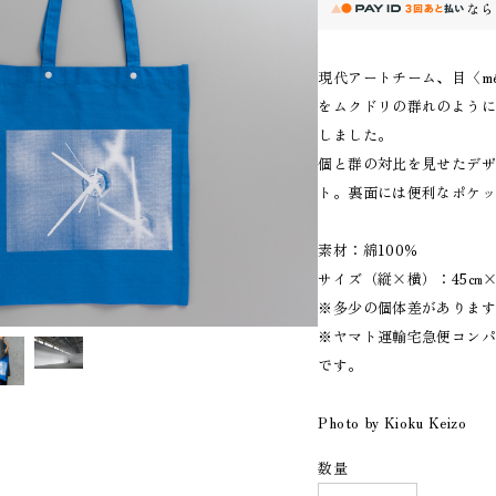
なら
現代アートチーム、目〈mé
をムクドリの群れのよう
しました。
個と群の対比を見せたデ
ト。裏面には便利なポケ
素材：綿100％
サイズ（縦×横）：45㎝×
※多少の個体差がありま
※ヤマト運輸宅急便コンパ
です。
Photo by Kioku Keizo
数量