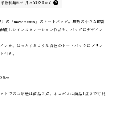
¥930
手数料無料で
月々
から
〉の『movements』のトートバッグ。無数の小さな時計
に配置したインスタレーション作品を、バッグにデザイン
ザインを、はっとするような青色のトートバックにプリン
ット付き。
36㎝
す
クトでのご配送は商品２点、ネコポスは商品1点まで可能