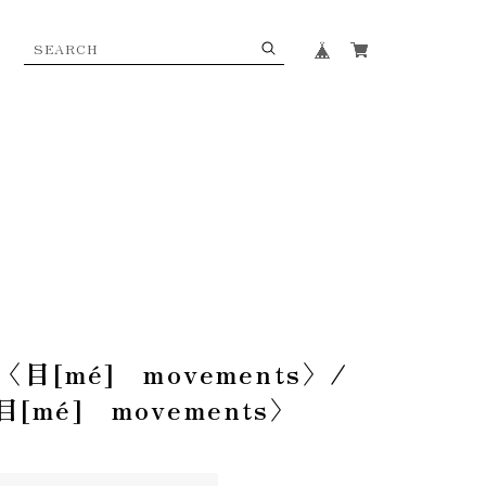
[mé] movements〉/
〈目[mé] movements〉