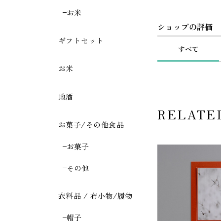
お米
ショップの評価
ギフトセット
すべて
お米
地酒
RELATE
お菓子/その他食品
お菓子
その他
衣料品 / 布小物/履物
帽子