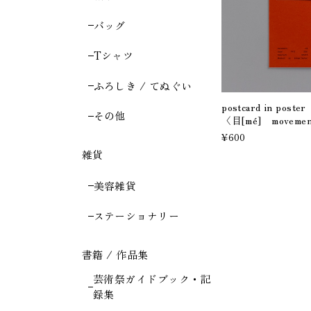
バッグ
Tシャツ
ふろしき / てぬぐい
postcard in post
その他
〈目[mé] moveme
¥600
雑貨
美容雑貨
ステーショナリー
書籍 / 作品集
芸術祭ガイドブック・記
録集