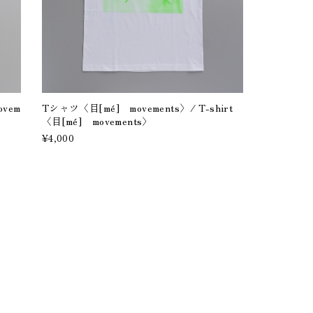
vem
Tシャツ〈目[mé] movements〉/ T-shirt
〈目[mé] movements〉
¥4,000