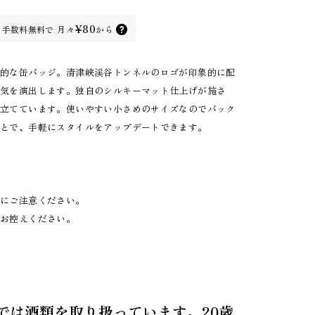
¥80
手数料無料で
月々
から
徴的な缶バッジ。清津峡渓谷トンネルのロゴが印象的に配
囲気を演出します。独自のシルキーマット仕上げが施さ
き立てています。使いやすい小さめのサイズなのでバック
ことで、手軽にスタイルをアップデートできます。
分にご注意ください。
はお控えください。
では酒類を取り扱っています。20歳