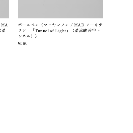
 MA
ボールペン〈マ・ヤンソン / MAD アーキテ
」（清
クツ 「Tunnel of Light」（清津峡渓谷ト
ンネル）〉
¥580