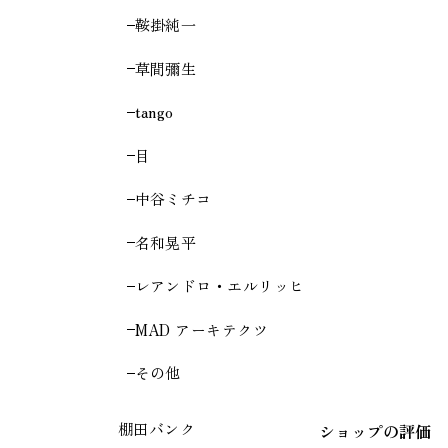
鞍掛純一
草間彌生
tango
目
中谷ミチコ
名和晃平
レアンドロ・エルリッヒ
MAD アーキテクツ
その他
棚田バンク
ショップの評価