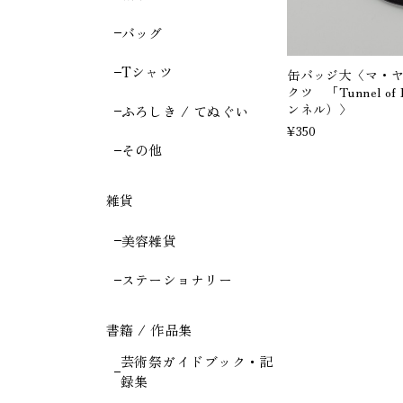
バッグ
Tシャツ
缶バッジ大〈マ・ヤン
クツ 「Tunnel o
ンネル）〉
ふろしき / てぬぐい
¥350
その他
雑貨
美容雑貨
ステーショナリー
書籍 / 作品集
芸術祭ガイドブック・記
録集