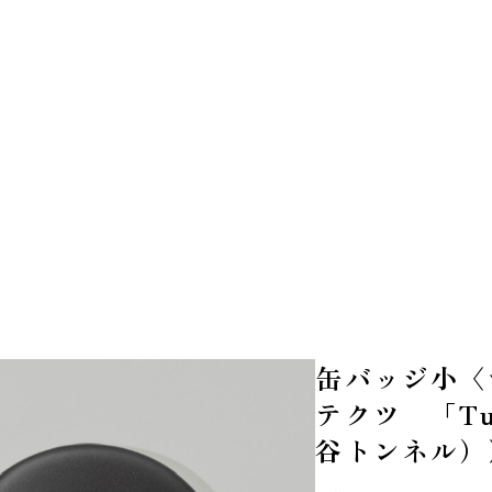
缶バッジ小〈マ
テクツ 「Tun
谷トンネル）