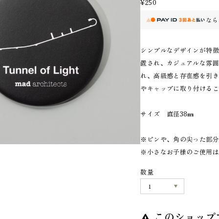
¥250
なら
シンプルなデザインが特
置され、カジュアルな雰
れ、高級感と存在感を引
やキャップに取り付ける
サイズ 直径38㎜
※ピンや、角の尖った部
※小さなお子様のご使用
数量
このショップ