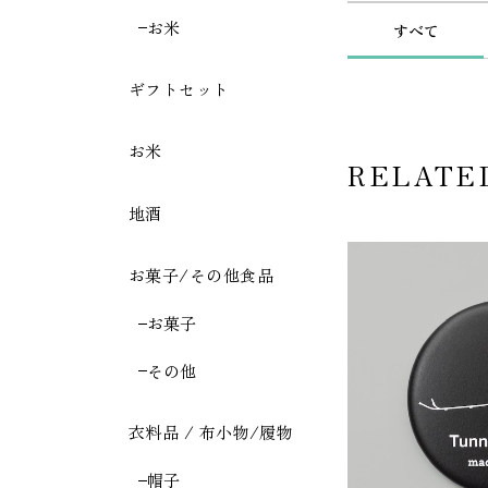
お米
すべて
ギフトセット
お米
RELATE
地酒
お菓子/その他食品
お菓子
その他
衣料品 / 布小物/履物
帽子