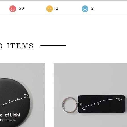
50
2
2
D ITEMS