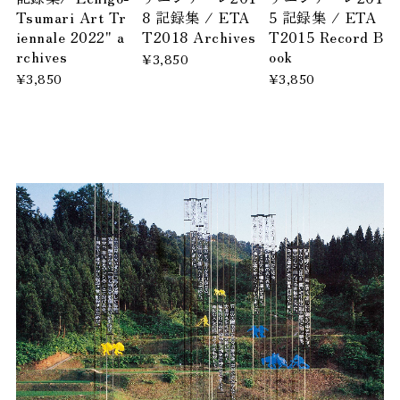
Tsumari Art Tr
8 記録集 / ETA
5 記録集 / ETA
iennale 2022" a
T2018 Archives
T2015 Record B
rchives
ook
¥3,850
¥3,850
¥3,850