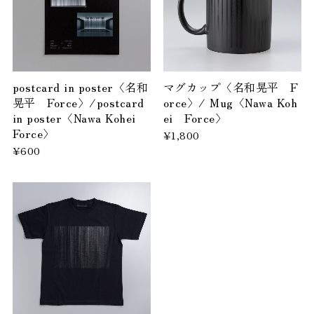
postcard in poster〈名和
マグカップ〈名和晃平 F
晃平 Force〉/postcard
orce〉/ Mug〈Nawa Koh
in poster〈Nawa Kohei
ei Force〉
Force〉
¥1,800
¥600