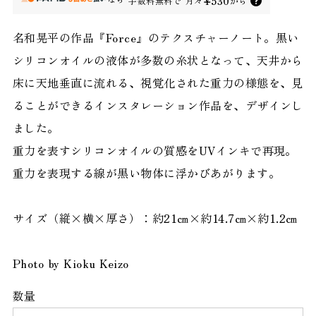
¥530
手数料無料で
月々
から
名和晃平の作品『Force』のテクスチャーノート。黒い
シリコンオイルの液体が多数の糸状となって、天井から
床に天地垂直に流れる、視覚化された重力の様態を、見
ることができるインスタレーション作品を、デザインし
ました。
重力を表すシリコンオイルの質感をUVインキで再現。
重力を表現する線が黒い物体に浮かびあがります。
サイズ（縦×横×厚さ）：約21㎝×約14.7㎝×約1.2㎝
Photo by Kioku Keizo
数量