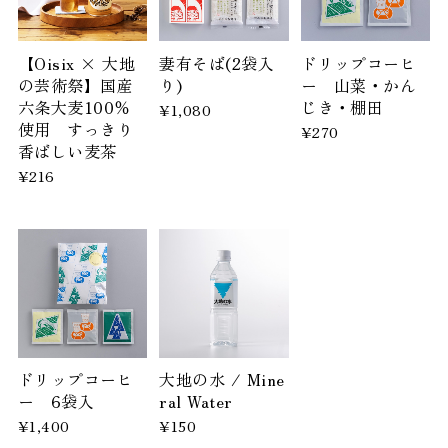
【Oisix × 大地
妻有そば(2袋入
ドリップコーヒ
の芸術祭】国産
り)
ー 山菜・かん
六条大麦100％
じき・棚田
¥1,080
使用 すっきり
¥270
香ばしい麦茶
¥216
ドリップコーヒ
大地の水 / Mine
ー 6袋入
ral Water
¥1,400
¥150