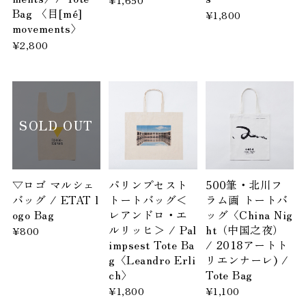
Bag 〈目[mé]
¥1,800
movements〉
¥2,800
SOLD OUT
▽ロゴ マルシェ
パリンプセスト
500筆・北川フ
バッグ / ETAT l
トートバッグ＜
ラム画 トートバ
ogo Bag
レアンドロ・エ
ッグ〈China Nig
ルリッヒ＞ / Pal
ht（中国之夜）
¥800
impsest Tote Ba
/ 2018アートト
g〈Leandro Erli
リエンナーレ) /
ch〉
Tote Bag
¥1,800
¥1,100