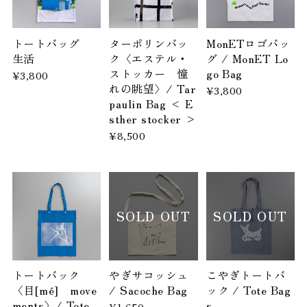
トートバッグ
ターポリンバッ
MonETロゴバッ
生活
ク〈エステル・
グ / MonET Lo
ストッカー 憧
go Bag
¥3,800
れの眺望〉/ Tar
¥3,800
paulin Bag < E
sther stocker >
¥8,500
SOLD OUT
SOLD OUT
トートバック
やぎサコッシュ
こやぎトートバ
〈目[mé] move
/ Sacoche Bag
ック / Tote Bag
ments〉/ Tote
s
¥1,650