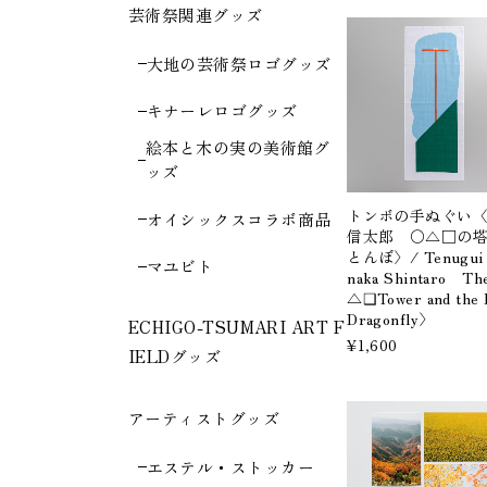
芸術祭関連グッズ
大地の芸術祭ロゴグッズ
キナーレロゴグッズ
絵本と木の実の美術館グ
ッズ
トンボの手ぬぐい
オイシックスコラボ商品
信太郎 〇△□の
とんぼ〉/ Tenugui
マユビト
naka Shintaro T
△❑Tower and the 
Dragonfly〉
ECHIGO-TSUMARI ART F
¥1,600
IELDグッズ
アーティストグッズ
エステル・ストッカー