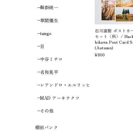
鞍掛純一
草間彌生
石川直樹 ポストカ
tango
セット〈秋〉/ Naoki
hikawa Post Card S
目
(Autumn)
¥800
中谷ミチコ
名和晃平
レアンドロ・エルリッヒ
MAD アーキテクツ
その他
棚田バンク