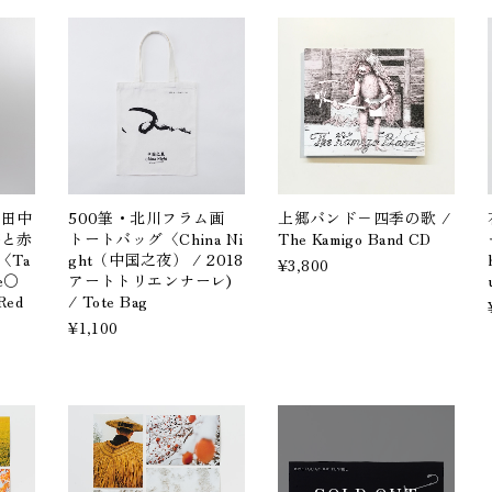
〈田中
500筆・北川フラム画
上郷バンド−四季の歌 /
塔と赤
トートバッグ〈China Ni
The Kamigo Band CD
〈Ta
ght（中国之夜） / 2018
¥3,800
he〇
アートトリエンナーレ)
Red
/ Tote Bag
¥1,100