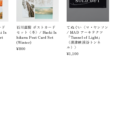
SOLD OUT
ード
石川直樹 ポストカード
てぬぐい〈マ・ヤンソン
 Is
セット〈冬〉/ Naoki Is
/ MAD アーキテクツ
et
hikawa Post Card Set
「Tunnel of Light」
(Winter)
（清津峡渓谷トンネ
ル）〉
¥800
¥1,100