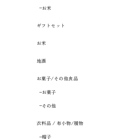
お米
ギフトセット
お米
地酒
お菓子/その他食品
お菓子
その他
衣料品 / 布小物/履物
帽子