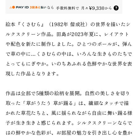
なら
¥9,330
手数料無料で
月々
から
絵本『くさむら』（1982年 偕成社）の世界を描いたシ
ルクスクリーン作品。田島が2023年夏に、レイアウト
や配色を新たに制作しました。ひとつのボールが、弾ん
で草の中に…くさむらの中は、いろんな生きものたちで
とってもにぎやか。いのちあふれる色鮮やかな世界を表
現した作品となります。
作品は全部で5種類の絵柄を展開。自然の美しさを切り
取った「草がうたう 草が踊る」は、繊細なタッチで描
かれた草花たちと、風に揺られながら自由に舞い踊る様
子が生き生きと感じられます。シルクスクリーンならで
はの鮮やかな色彩が、お部屋の魅力を引き出し心を豊か