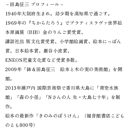
－田島征三 プロフィール－
1940年大阪府生まれ。幼少期を高知県で過ごす。
1969年の『ちからたろう』でブラティスラヴァ世界絵
本原画展（BIB）金のりんご賞受賞、
講談社出 版文化賞受賞、小学館絵画賞、絵本にっぽん
賞、日本絵本賞、巌谷小波賞、
ENEOS児童文化賞など受賞多数。
2009年「鉢＆田島征三 絵本と木の実の美術館」を開
館。
2013年瀬戸内 国際芸術祭で香川県大島に「青空水族
館」「森の小径」「Nさんの人 生・大島七十年」を制
作。
絵本の最新作「きのみのぼうけん」（福音館書店こども
のとも800号）