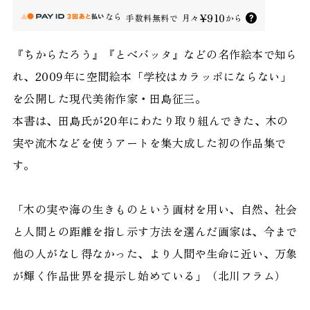
なら
¥910
手数料無料で
月々
から
『ちからたろう』『とべバッタ』などの名作絵本で知ら
れ、2009年に空間絵本「学校はカラッポにならない」
を公開した現代美術作家・田島征三。
本書は、田島氏が20年にわたり取り組んできた、木の
実や流木などを使うアートを集大成した初の作品集で
す。
「木の実や海の生きものという画材を用い、自然、社会
と人間との距離を指し示す方法を選んだ画家は、今まで
他の人がなし得なかった、より人間や生命に近い、万象
が輝く作品世界を提示し始めている」（北川フラム）