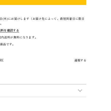
3日(木)にお届けします（お届け先によって、最短到着日に数日
）。
送料を確認する
で国内送料が無料になります。
る商品です。
NE
通報する