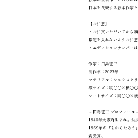
日本を代表する絵本作家
【ご注意】
・ご注文いただいてから額
指定を入れないようご注
・エディションナンバー
作家：田島征三
制作年：2023年
マテリアル：シルクスク
額サイズ：縦○○×横○
シートサイズ：縦○○×
－田島征三 プロフィー
1940年大阪府生まれ。
1969年の『ちからたろ
賞受賞、