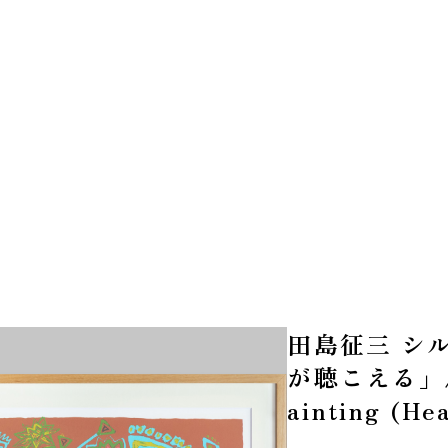
田島征三 シ
が聴こえる」/ T
ainting (Hea