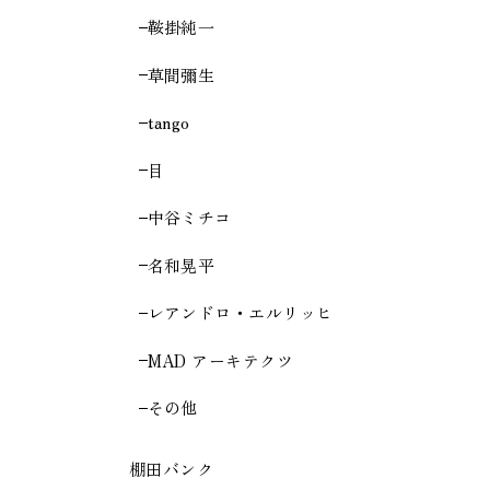
鞍掛純一
草間彌生
tango
目
中谷ミチコ
名和晃平
レアンドロ・エルリッヒ
MAD アーキテクツ
その他
棚田バンク