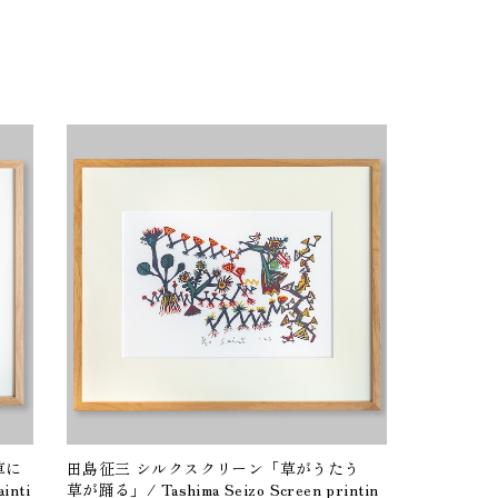
草に
田島征三 シルクスクリーン「草がうたう
inti
草が踊る」/ Tashima Seizo Screen printin