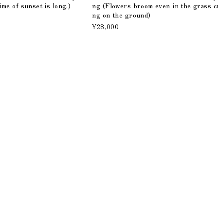
ime of sunset is long.)
ng (Flowers broom even in the grass c
ng on the ground)
¥28,000