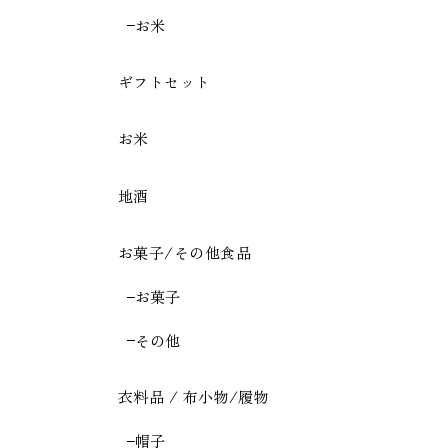
お米
ギフトセット
お米
地酒
お菓子/その他食品
お菓子
その他
衣料品 / 布小物/履物
帽子