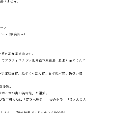
は選べません。
リーン
2.5㎝（額装済み）
ル－
幼少期を高知県で過ごす。
う』でブラティスラヴァ世界絵本原画展（BIB）金のりんご
小学館絵画賞、絵本にっぽん賞、日本絵本賞、巌谷小波
受賞多数。
 絵本と木の実の美術館」を開館。
術祭で香川県大島に「青空水族館」「森の小径」「Nさんの人
。
うけん」（福音館書店こどものとも800号）