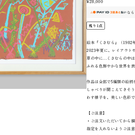
¥28,000
なら
残り1点
絵本『くさむら』（198
2023年夏に、レイアウ
草の中に…くさむらの中
ふれる色鮮やかな世界を
作品は全部で5種類の絵柄
しゃべりが聞こえてきそ
わす様子を、美しい色彩
【ご注意】
・ご注文いただいてから額
指定を入れないようご注