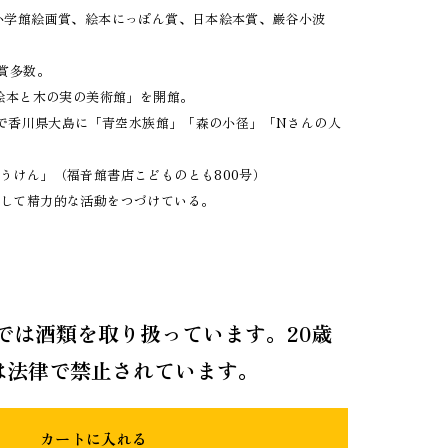
小学館絵画賞、絵本にっぽん賞、日本絵本賞、巌谷小波
受賞多数。
 絵本と木の実の美術館」を開館。
術祭で香川県大島に「青空水族館」「森の小径」「Nさんの人
。
うけん」（福音館書店こどものとも800号）
として精力的な活動をつづけている。
では酒類を取り扱っています。20歳
は法律で禁止されています。
カートに入れる