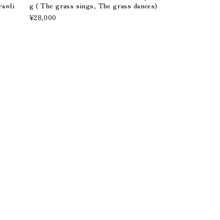
rawli
g ( The grass sings, The grass dances)
¥28,000