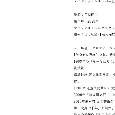
・エディションナンバー
作家：田島征三
制作年：2023年
マテリアル：シルクスク
額サイズ：約縦41㎝×横5
－田島征三 プロフィー
1940年大阪府生まれ。
1969年の『ちからたろ
賞受賞、
講談社出 版文化賞受賞、
賞、
ENEOS児童文化賞など
2009年「鉢＆田島征三
2013年瀬戸内 国際芸
生・大島七十年」を制作
絵本の最新作「きのみのぼ