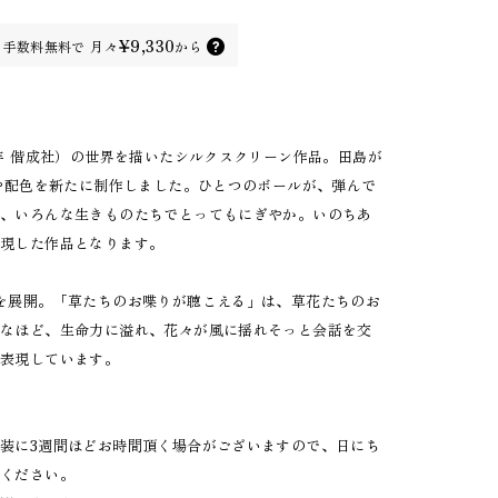
¥9,330
手数料無料で
月々
から
2年 偕成社）の世界を描いたシルクスクリーン作品。田島が
トや配色を新たに制作しました。ひとつのボールが、弾んで
は、いろんな生きものたちでとってもにぎやか。いのちあ
表現した作品となります。
を展開。「草たちのお喋りが聴こえる」は、草花たちのお
うなほど、生命力に溢れ、花々が風に揺れそっと会話を交
で表現しています。
装に3週間ほどお時間頂く場合がございますので、日にち
意ください。