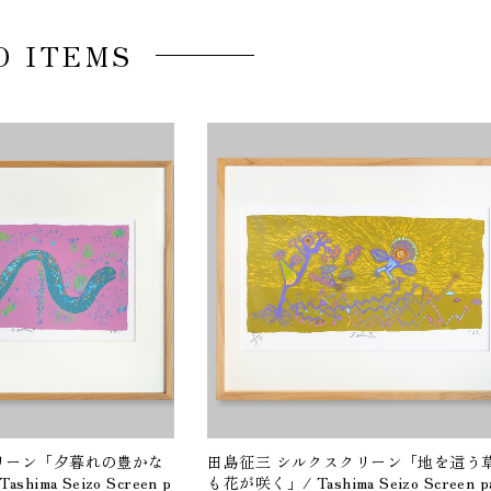
D ITEMS
リーン「夕暮れの豊かな
田島征三 シルクスクリーン「地を這う
ima Seizo Screen p
も花が咲く」/ Tashima Seizo Screen pa