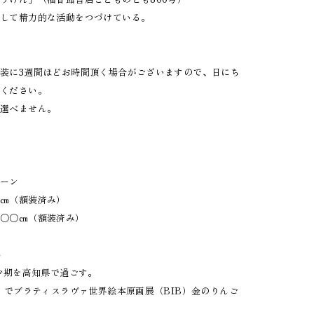
として精力的な活動をつづけている。
装に3週間ほどお時間頂く場合がございますので、日にち
意ください。
は選べません。
リーン
○㎝（額装済み）
横○○㎝（額装済み）
ル－
幼少期を高知県で過ごす。
う』でブラティスラヴァ世界絵本原画展（BIB）金のりんご