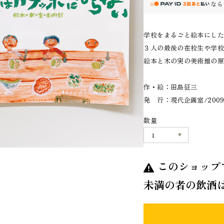
なら
学校をまるごと絵本にし
３人の最後の在校生や学
絵本と木の実の美術館の
作・絵：田島征三
発 行：現代企画室/200
数量
このショップ
未満の者の飲酒