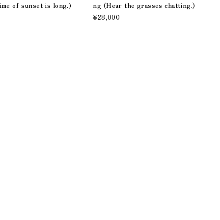
ime of sunset is long.)
ng (Hear the grasses chatting.)
¥28,000