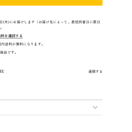
3日(木)にお届けします（お届け先によって、最短到着日に数日
）。
送料を確認する
で国内送料が無料になります。
る商品です。
NE
通報する