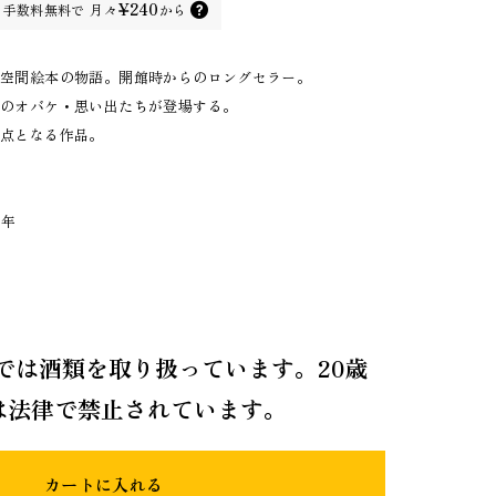
¥240
手数料無料で
月々
から
た空間絵本の物語。開館時からのロングセラー。
校のオバケ・思い出たちが登場する。
原点となる作品。
9年
では酒類を取り扱っています。20歳
は法律で禁止されています。
カートに入れる