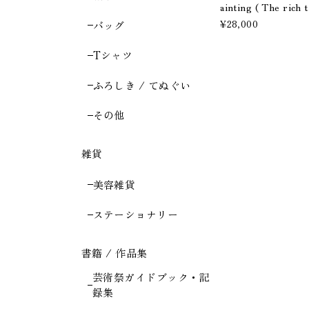
ainting ( The rich t
¥28,000
バッグ
Tシャツ
ふろしき / てぬぐい
その他
雑貨
美容雑貨
ステーショナリー
書籍 / 作品集
芸術祭ガイドブック・記
録集