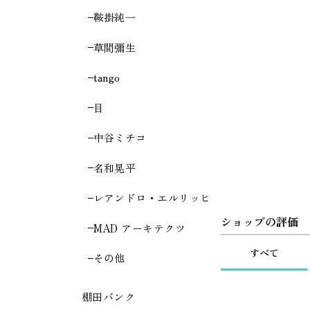
鞍掛純一
草間彌生
tango
目
中谷ミチコ
名和晃平
レアンドロ・エルリッヒ
ショップの評価
MAD アーキテクツ
すべて
その他
棚田バンク