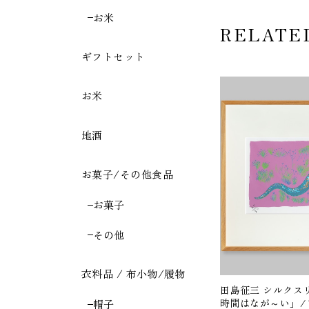
お米
RELATE
ギフトセット
お米
地酒
お菓子/その他食品
お菓子
その他
衣料品 / 布小物/履物
田島征三 シルクス
時間はなが～い」/ Tash
帽子