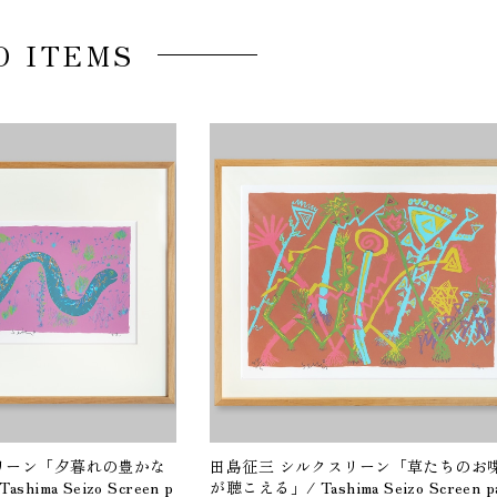
D ITEMS
リーン「夕暮れの豊かな
田島征三 シルクスリーン「草たちのお
ima Seizo Screen p
が聴こえる」/ Tashima Seizo Screen pa