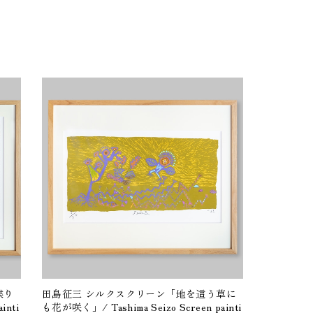
喋り
田島征三 シルクスクリーン「地を這う草に
inti
も花が咲く」/ Tashima Seizo Screen painti