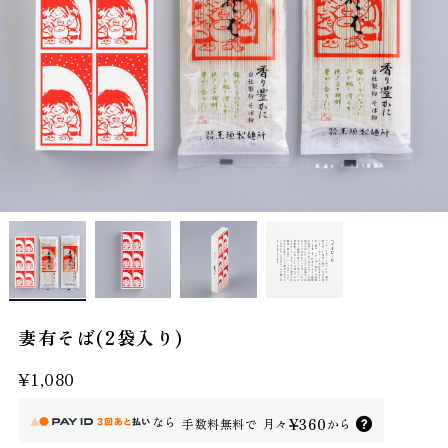
妻有そば(2袋入り)
¥1,080
なら
¥360
手数料無料で
月々
から