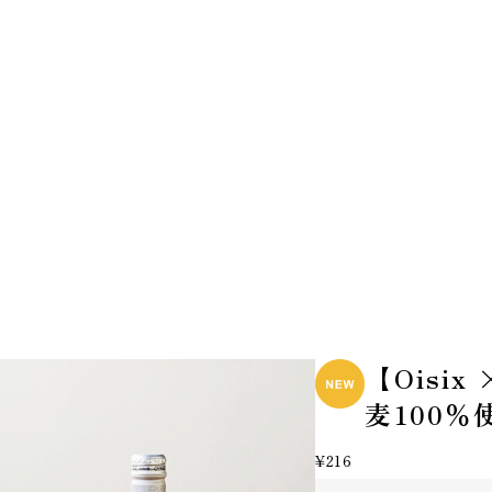
【Oisi
麦100
¥216