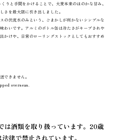
っくりと手間をかけることで、大麦本来のほのかな甘み、
ばしさを最大限に引き出しました。
プスの伏流水のみという、ごまかしが利かないシンプルな
い味わいです。アルミのボトル缶は冷たさがキープされや
お出かけや、日常のローリングストックとしてもおすすめ
）
発送できません。
ipped overseas.
では酒類を取り扱っています。20歳
は法律で禁止されています。