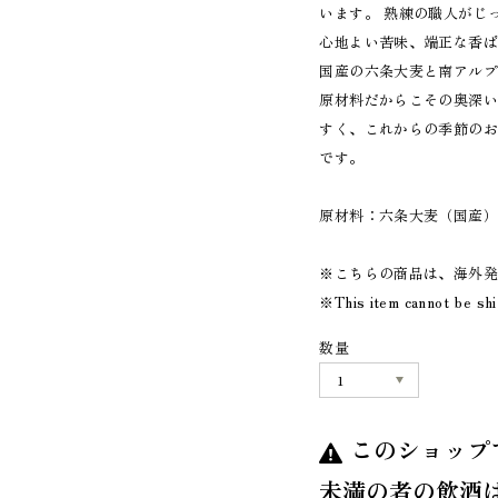
います。 熟練の職人がじ
心地よい苦味、端正な香
国産の六条大麦と南アル
原材料だからこその奥深
すく、これからの季節の
です。
原材料：六条大麦（国産
※こちらの商品は、海外
※This item cannot be sh
数量
このショップ
未満の者の飲酒