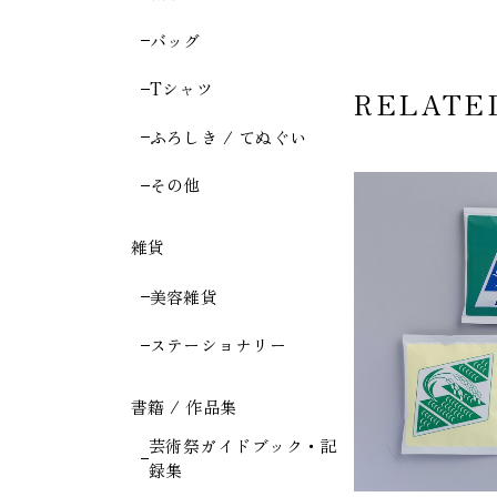
バッグ
Tシャツ
RELATE
ふろしき / てぬぐい
その他
雑貨
美容雑貨
ステーショナリー
書籍 / 作品集
芸術祭ガイドブック・記
録集