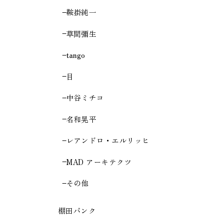
鞍掛純一
草間彌生
tango
目
中谷ミチコ
名和晃平
レアンドロ・エルリッヒ
MAD アーキテクツ
その他
棚田バンク