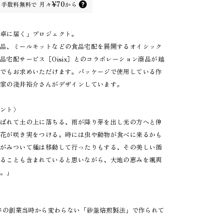
¥70
手数料無料で
月々
から
食卓に届く」プロジェクト。
食品、ミールキットなどの食品宅配を展開するオイシック
品宅配サービス［Oisix］とのコラボレーション商品が越
プでもお求めいただけます。パッケージで使用している作
作家の淺井裕介さんがデザインしています。
メント〉
運ばれて土の上に落ちる、雨が降り芽を出し光の方へと伸
び花が咲き実をつける。時には虫や動物が食べに来るかも
しがみついて種は移動して行ったりもする、その美しい循
することも含まれていると思いながら、大地の恵みを颯爽
た。」
〉
0年の創業当時から変わらない「砂釜焙煎製法」で作られて