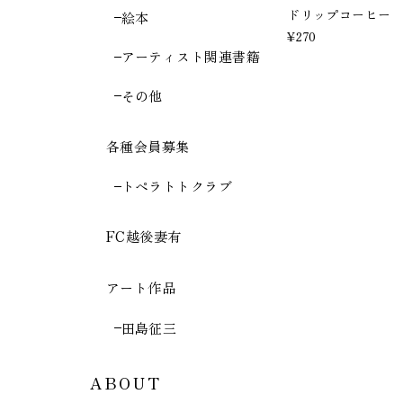
ドリップコーヒー
絵本
¥270
アーティスト関連書籍
その他
各種会員募集
トペラトトクラブ
FC越後妻有
アート作品
田島征三
ABOUT