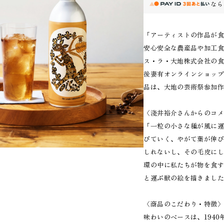
なら
「アーティストの作品が
安心安全な農産品や加工
ス・ラ・大地株式会社の食
後妻有オンラインショッ
品は、大地の芸術祭参加
〈淺井裕介さんからのコ
「一粒の小さな種が風に
びていく、やがて葉が伸
しれないし、その毛皮に
環の中に私たちが物を食
と運ぶ獣の絵を描きまし
〈商品のこだわり・特徴
味わいのベースは、194