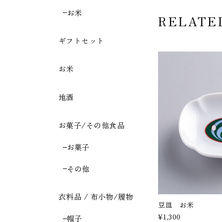
お米
RELATE
ギフトセット
お米
地酒
お菓子/その他食品
お菓子
その他
衣料品 / 布小物/履物
豆皿 お米
¥1,300
帽子