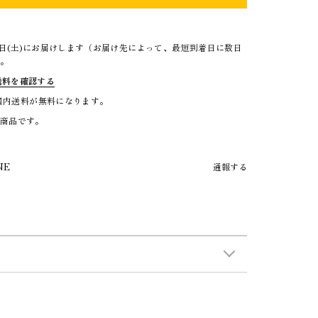
5日(土)にお届けします（お届け先によって、最短到着日に数日
）。
送料を確認する
で国内送料が無料になります。
る商品です。
NE
通報する