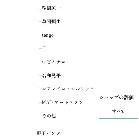
鞍掛純一
草間彌生
tango
目
中谷ミチコ
名和晃平
レアンドロ・エルリッヒ
ショップの評価
MAD アーキテクツ
すべて
その他
棚田バンク