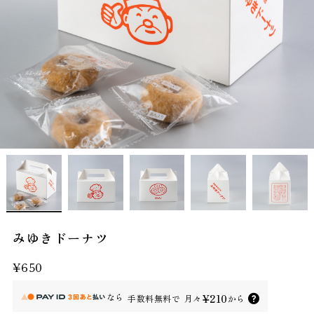
みゆきドーナツ
¥650
なら
¥210
手数料無料で
月々
から