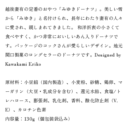
越後妻有の定番のおやつ「みゆきドーナツ」。美しい雪
から「みゆき」と名付けられ、長年にわたり妻有の人々
に愛され、親しまれてきました。 和洋折衷の小さくて
食べやすく、かつ非常においしいあん入りドーナツで
す。パッケージのコックさんが愛らしいデザイン。地元
関口製菓のロングセラーのドーナツです。Designed by
Kawakami Eriko
原材料：小豆餡（国内製造）、小麦粉、砂糖、鶏卵、マ
ーガリン（大豆・乳成分を含む）、還元水飴、食塩/ト
レハロース、膨張剤、乳化剤、香料、酸化防止剤（V.
E）、カロチン色素
内容量：130g（個包装袋込み）