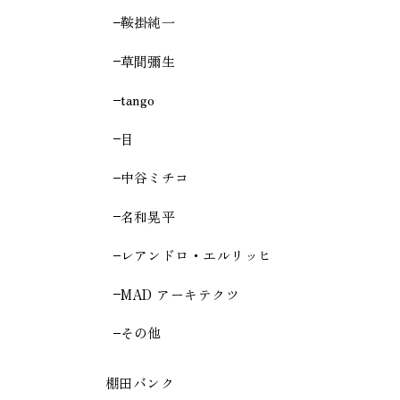
鞍掛純一
草間彌生
tango
目
中谷ミチコ
名和晃平
レアンドロ・エルリッヒ
MAD アーキテクツ
その他
棚田バンク