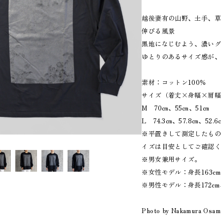
越後妻有の山野、土手、
伸びる風景
黒地になじむよう、濃い
ゆとりのあるサイズ感が
素材：コットン100％
サイズ（着丈×身幅×肩
M 70㎝、55㎝、51㎝
L 74.3㎝、57.8㎝、52.6
※平置きして測定したも
イズは目安としてご確認
※男女兼用サイズ。
※女性モデル：身長163c
※男性モデル：身長172c
Photo by Nakamura Osam