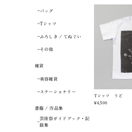
バッグ
Tシャツ
ふろしき / てぬぐい
その他
雑貨
美容雑貨
ステーショナリー
Tシャツ うど
¥4,500
書籍 / 作品集
芸術祭ガイドブック・記
録集