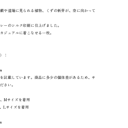
草藪や道端に見られる植物、くずの新芽が、空に向かって
グレーのシルク印刷に仕上げました。
、カジュアルに着こなせる一枚。
幅）：
㎝
のを記載しています。商品に多少の個体差があるため、サ
ください。
m、Mサイズを着用
m、Lサイズを着用
u