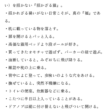
い）を招かない『招かざる猫』。
・招かれざる禍いがない日常こそが、真の『福』であ
る。
・机に載っている物を落とす。
・扉を開けるとパッと入る。
・高価な猫用ベッドより段ボールが好き。
・買ってきたオモチャで遊ばず、パーカーの紐で遊ぶ。
・油断していると、みぞおちに飛び降りる。
・雑誌や枕の上に乗る。
・背中によじ登って、虫喰いのような穴をあける。
・撫ぜていると、突然不機嫌になる。
・トイレの便座、炊飯器などに乗る。
・こたつに半日以上入っていることがある。
・ドアノブは縦に付け替えないと飛びついて開ける。