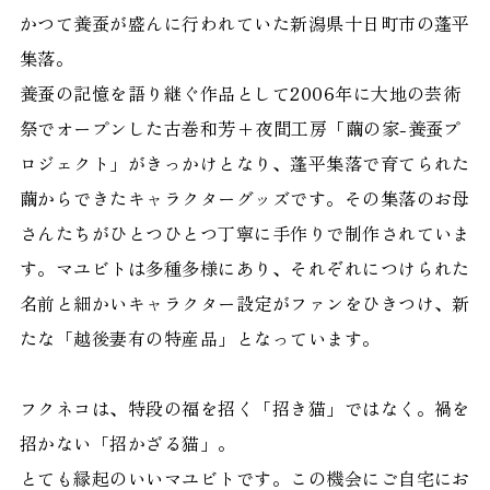
かつて養蚕が盛んに行われていた新潟県十日町市の蓬平
集落。
養蚕の記憶を語り継ぐ作品として2006年に大地の芸術
祭でオープンした古巻和芳+夜間工房「繭の家-養蚕プ
ロジェクト」がきっかけとなり、蓬平集落で育てられた
繭からできたキャラクターグッズです。その集落のお母
さんたちがひとつひとつ丁寧に手作りで制作されていま
す。マユビトは多種多様にあり、それぞれにつけられた
名前と細かいキャラクター設定がファンをひきつけ、新
たな「越後妻有の特産品」となっています。
フクネコは、特段の福を招く「招き猫」ではなく。禍を
招かない「招かざる猫」。
とても縁起のいいマユビトです。この機会にご自宅にお