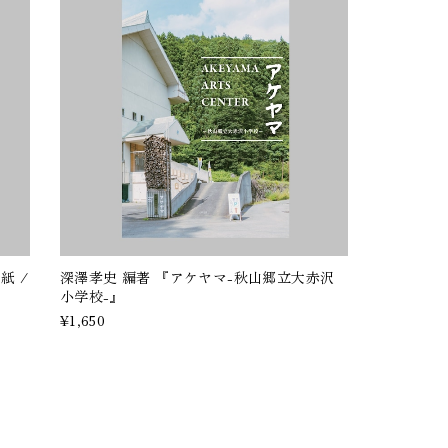
紙 /
深澤孝史 編著 『アケヤマ-秋山郷立大赤沢
小学校-』
¥1,650