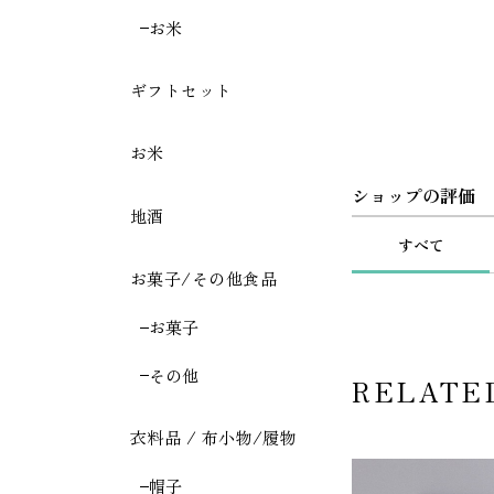
お米
ギフトセット
お米
ショップの評価
地酒
すべて
お菓子/その他食品
お菓子
その他
RELATE
衣料品 / 布小物/履物
帽子