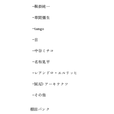
鞍掛純一
草間彌生
tango
目
中谷ミチコ
名和晃平
レアンドロ・エルリッヒ
MAD アーキテクツ
その他
棚田バンク