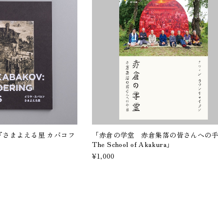
『さまよえる星 カバコフ
「赤倉の学堂 赤倉集落の皆さんへの手
The School of Akakura」
¥1,000