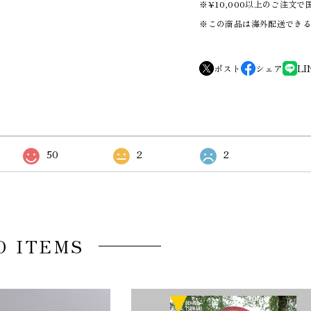
※¥10,000以上のご注文
※この商品は海外配送でき
ポスト
シェア
LI
50
2
2
D ITEMS