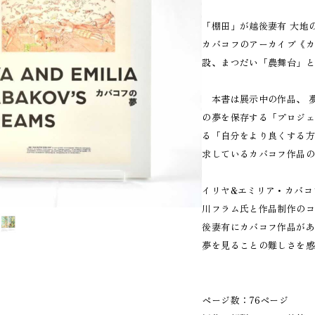
「棚田」が越後妻有 大地
カバコフのアーカイブ《
設、まつだい「農舞台」と
本書は展示中の作品、 夢
の夢を保存する「プロジ
る「自分をより良くする
求しているカバコフ作品
イリヤ&エミリア・カバコ
川フラム氏と作品制作の
後妻有にカバコフ作品が
夢を見ることの難しさを感
ページ数：76ページ