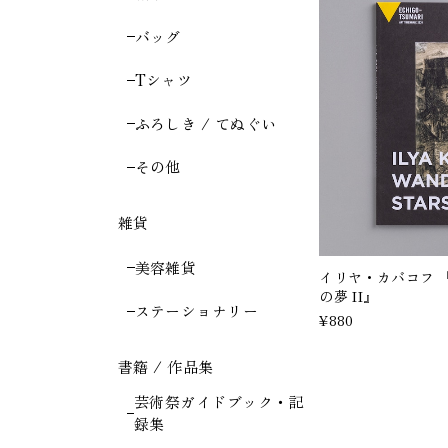
バッグ
Tシャツ
ふろしき / てぬぐい
その他
雑貨
美容雑貨
イリヤ・カバコフ 
の夢 II』
ステーショナリー
¥880
書籍 / 作品集
芸術祭ガイドブック・記
録集