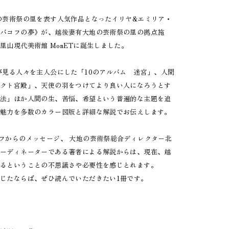
の芸術祭の里を表す人気作品となったイリヤ&エミリア・
カバコフの夢》が、越後妻有大地の芸術祭の里の拠点施
里山現代美術館 MonETに誕生しました。
見る人々を主人公にした「10のアルバム 迷宮」、人間
ェクト宮殿」、天使の羽をつけてより良い人になろうとす
方法」ほか人間の生、苦悩、希望という普遍的な主題を追
の魅力を多数のカラー図版と詳細な解説でお伝えします。
フからのメッセージ、 大地の芸術祭総合ディレクター北
コーディネーターである著者による解説からは、現在、越
あるということの不思議さや必要性を感じとれます。
じたならば、ぜひ読んでいただきたい1冊です。