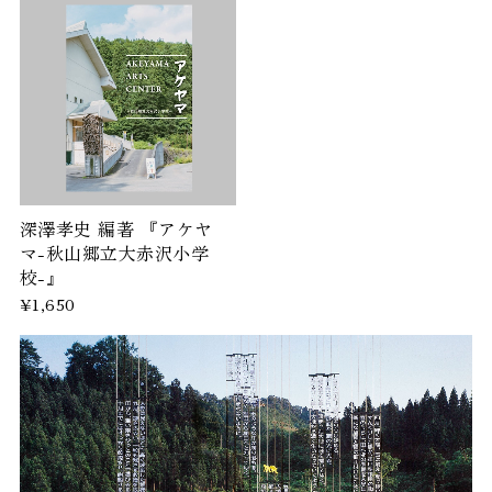
深澤孝史 編著 『アケヤ
マ-秋山郷立大赤沢小学
校-』
¥1,650