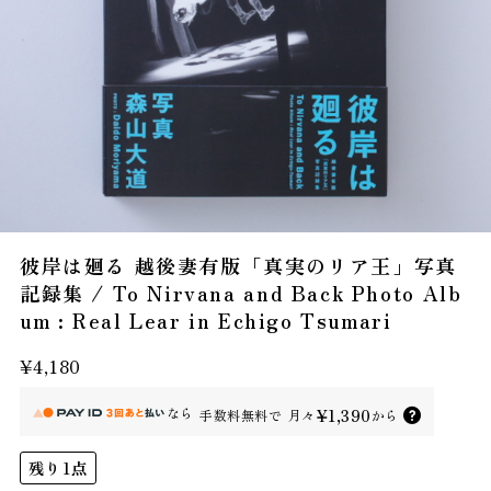
彼岸は廻る 越後妻有版「真実のリア王」写真
記録集 / To Nirvana and Back Photo Alb
um : Real Lear in Echigo Tsumari
¥4,180
なら
¥1,390
手数料無料で
月々
から
残り1点