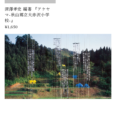
深澤孝史 編著 『アケヤ
マ-秋山郷立大赤沢小学
校-』
¥1,650