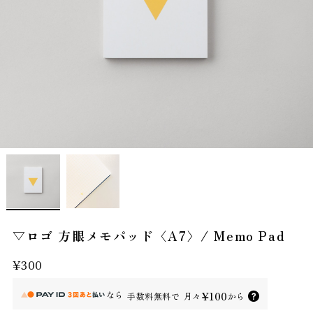
▽ロゴ 方眼メモパッド〈A7〉/ Memo Pad
¥300
なら
¥100
手数料無料で
月々
から