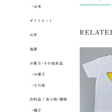
お米
ギフトセット
RELATE
お米
地酒
お菓子/その他食品
お菓子
その他
衣料品 / 布小物/履物
帽子