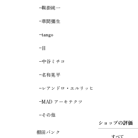
鞍掛純一
草間彌生
tango
目
中谷ミチコ
名和晃平
レアンドロ・エルリッヒ
MAD アーキテクツ
その他
ショップの評価
棚田バンク
すべて