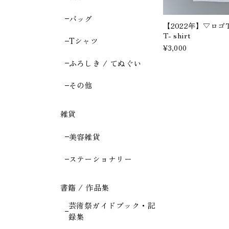
バッグ
【2022年】▽ロゴ
T- shirt
Tシャツ
¥3,000
ふろしき / てぬぐい
その他
雑貨
美容雑貨
ステーショナリー
書籍 / 作品集
芸術祭ガイドブック・記
録集