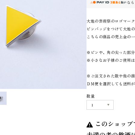
なら
大地の芸術祭のロゴマー
ピンバッジをつけて大地の
こちらの商品の売上金の
※ピンや、角の尖った部
※小さなお子様のご使用
※ご注文された数や他の
ＤＭ便を選択しても送料
数量
このショップ
未満の者の飲酒