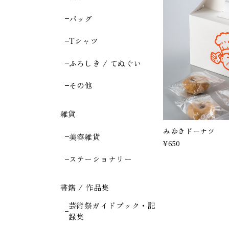
バッグ
Tシャツ
ふろしき / てぬぐい
その他
雑貨
みゆきドーナツ
美容雑貨
¥650
ステーショナリー
書籍 / 作品集
芸術祭ガイドブック・記
録集