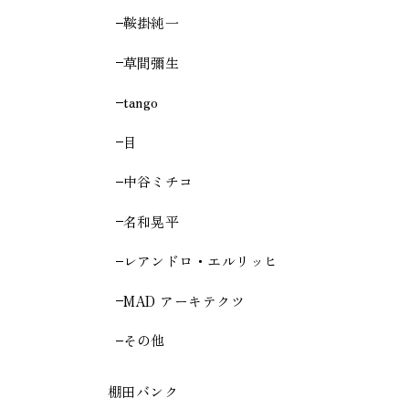
鞍掛純一
草間彌生
tango
目
中谷ミチコ
名和晃平
レアンドロ・エルリッヒ
MAD アーキテクツ
その他
棚田バンク