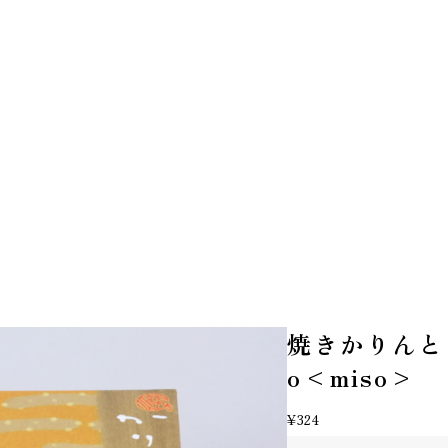
焼きかりんとう〈
o<miso>
¥324