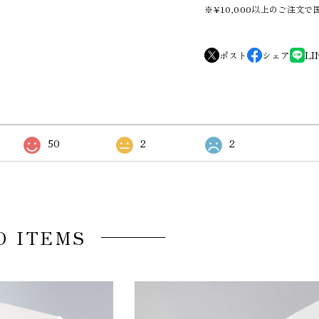
※¥10,000以上のご注文
ポスト
シェア
LI
50
2
2
D ITEMS