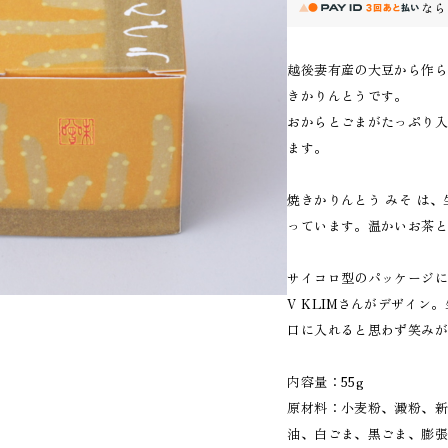
なら
越後妻有産の大豆から作
きかりんとうです。
おからとごまがたっぷり
ます。
焼きかりんとう みそ は
っています。温かいお茶
サイコロ型のパッケージに
V KLIMさんがデザイ
口に入れると思わず笑み
内容量：55g
原材料：小麦粉、澱粉、新
油、白ごま、黒ごま、膨