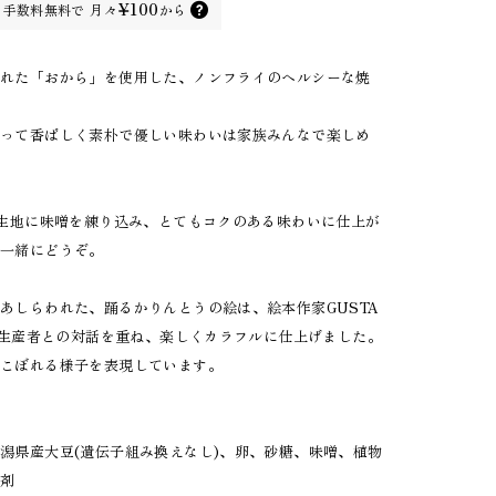
¥100
手数料無料で
月々
から
られた「おから」を使用した、ノンフライのヘルシーな焼
入って香ばしく素朴で優しい味わいは家族みんなで楽しめ
、生地に味噌を練り込み、とてもコクのある味わいに仕上が
と一緒にどうぞ。
あしらわれた、踊るかりんとうの絵は、絵本作家GUSTA
ン。生産者との対話を重ね、楽しくカラフルに仕上げました。
がこぼれる様子を表現しています。
潟県産大豆(遺伝子組み換えなし)、卵、砂糖、味噌、植物
張剤