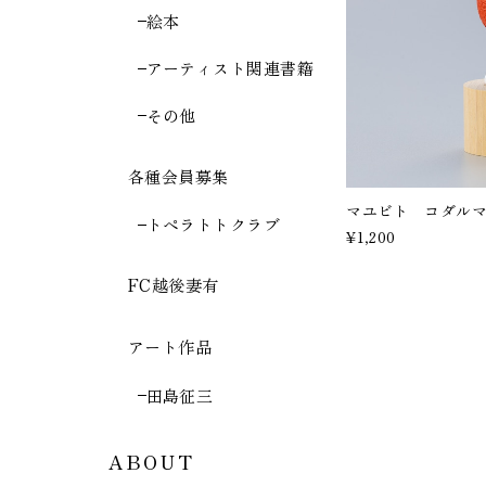
絵本
アーティスト関連書籍
その他
各種会員募集
マユビト コダルマ/ Ma
トペラトトクラブ
¥1,200
FC越後妻有
アート作品
田島征三
ABOUT