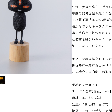
かつて養蚕が盛んに行わ
養蚕の記憶を語り継ぐ作品
+夜間工房「繭の家-養蚕
繭からできたキャラクタ
寧に手作りで制作されて
た名前と細かいキャラク
品」となっています。
オフドウは火焔をしょっ
勝負時に一緒にお出かけ
この機会にご自宅にお迎
商品名：マユビト
サイズ：台座2.5㎝、本体1
素材：繭、紙、綿棒
生産地：新潟県十日町市
特徴：一つ一つ手作りで