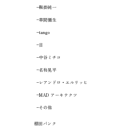
鞍掛純一
草間彌生
tango
目
中谷ミチコ
名和晃平
レアンドロ・エルリッヒ
MAD アーキテクツ
その他
棚田バンク