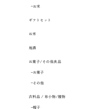
お米
ギフトセット
お米
地酒
お菓子/その他食品
お菓子
その他
衣料品 / 布小物/履物
帽子