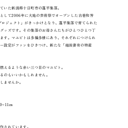
れていた新潟県十日町市の蓬平集落。
として2006年に大地の芸術祭でオープンした古巻和芳
プロジェクト」がきっかけとなり、蓬平集落で育てられた
ーグッズです。その集落のお母さんたちがひとつひとつ丁
います。マユビトは多種多様にあり、それぞれにつけられ
ター設定がファンをひきつけ、新たな「越後妻有の特産
た燃えるような赤い三つ目のマユビト。
するのもいいかもしれません。
えしませんか。
0~11㎝
制作されています。