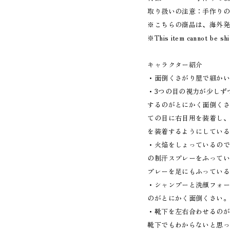
取り扱いの注意：手作り
※こちらの商品は、海外
※This item cannot be sh
キャラクター紹介
・面倒くさがり屋で細か
・3つの目の視力が少しず
するのがとにかく面倒く
ての目に右目用を装着し
を装着するようにしてい
・火焔をしょっているの
の制汗スプレーをふって
プレーを足にもふってい
・シャンプーと洗顔フォ
のがとにかく面倒くさい
・靴下を左右合わせるの
靴下でもわからないと思