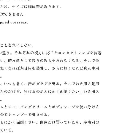
のため、サイズに個体差があります。
発送できません。
ipped overseas.
いことを気にしない。
つ違う。それぞれの視力に応じたコンタクトレンズを装着
さい。時々落として残りの数もそろわなくなる。そこで全
、無くなれば左目用を装着し、さらに無くなれば真ん中用
る。
で、いつも暑く、汗がダラダラ出る。そこでわき用と足用
いたのだけど、分けるのがとにかく面倒くさい。わき用ス
る。
ームとシェービングクリームとボディソープを使い分ける
。全てシャンプーで済ませる。
がとにかく面倒くさい。白色だけ買っていたら、左右別の
っている。