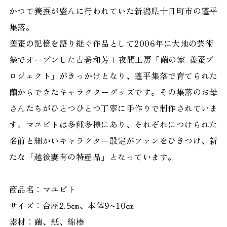
かつて養蚕が盛んに行われていた新潟県十日町市の蓬平
集落。
養蚕の記憶を語り継ぐ作品として2006年に大地の芸術
祭でオープンした古巻和芳+夜間工房「繭の家-養蚕プ
ロジェクト」がきっかけとなり、蓬平集落で育てられた
繭からできたキャラクターグッズです。その集落のお母
さんたちがひとつひとつ丁寧に手作りで制作されていま
す。マユビトは多種多様にあり、それぞれにつけられた
名前と細かいキャラクター設定がファンをひきつけ、新
たな「越後妻有の特産品」となっています。
商品名：マユビト
サイズ：台座2.5㎝、本体9~10㎝
素材：繭、紙、綿棒