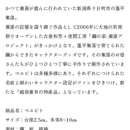
かつて養蚕が盛んに行われていた新潟県十日町市の蓬平
集落。
養蚕の記憶を語り継ぐ作品として2006年に大地の芸術
祭でオープンした古巻和芳+夜間工房「繭の家-養蚕プ
ロジェクト」がきっかけとなり、蓬平集落で育てられた
繭からできたキャラクターグッズです。その集落のお母
さんたちがひとつひとつ丁寧に手作りで制作されていま
す。マユビトは多種多様にあり、それぞれにつけられた
名前と細かいキャラクター設定がファンをひきつけ、新
たな「越後妻有の特産品」となっています。
商品名：マユビト
サイズ：台座2.5㎝、本体9~10㎝
素材：繭、紙、綿棒