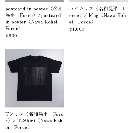
postcard in poster〈名和
マグカップ〈名和晃平 F
晃平 Force〉/postcard
orce〉/ Mug〈Nawa Koh
in poster〈Nawa Kohei
ei Force〉
Force〉
¥1,800
¥600
Tシャツ〈名和晃平 Forc
e〉/ T-Shirt〈Nawa Koh
ei Force〉