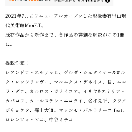
¥660
手数料無料で
月々
から
2021年7月にリニューアルオープンした越後妻有里山現
代美術館MonET。
既存作品から新作まで、各作品の詳細な解説がこの1冊
に。
掲載作家：
レアンドロ・エルリッヒ、ゲルダ・シュタイナー&ヨル
ク・レンツリンガー、マルニクス・デネイス、目、ニコ
ラ・ダロ、カルロス・ガライコア、イリヤ&エミリア・
カバコフ、カールステン・ニコライ、名和晃平、クワク
ボリョウタ、森山大道、マッシモ・バルトリーニ feat.
ロレンツォ・ビニ、中谷ミチコ