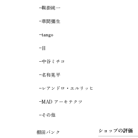
鞍掛純一
草間彌生
tango
目
中谷ミチコ
名和晃平
レアンドロ・エルリッヒ
MAD アーキテクツ
その他
ショップの評価
棚田バンク