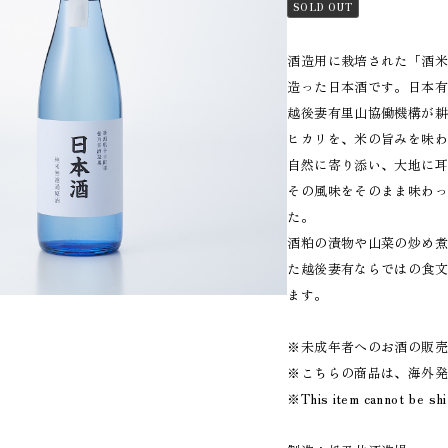
SOLD OUT
酒造用に栽培された「酒
造った日本酒です。日本
越後妻有里山協働機構が
ヒカリを、米の旨みを味
自然に寄り添い、大地に
その風味をそのまま味わ
た。
酒粕の漬物や山菜の炒め
た越後妻有ならではの食
ます。
※未成年者へのお酒の販
※こちらの商品は、海外
※This item cannot be sh