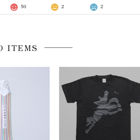
50
2
2
D ITEMS