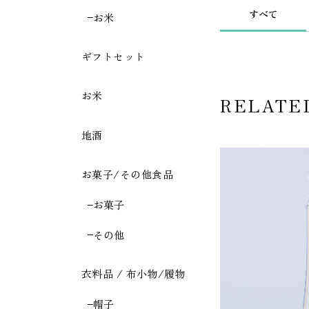
すべて
お米
ギフトセット
お米
RELATE
地酒
お菓子/その他食品
お菓子
その他
衣料品 / 布小物/履物
帽子