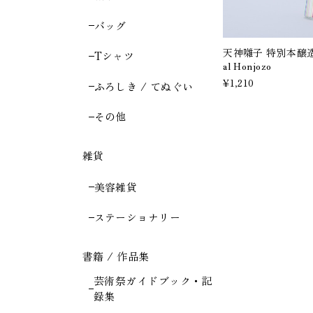
バッグ
天神囃子 特別本醸造 / T
Tシャツ
al Honjozo
¥1,210
ふろしき / てぬぐい
その他
雑貨
美容雑貨
ステーショナリー
書籍 / 作品集
芸術祭ガイドブック・記
録集