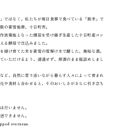
米」ではなく、私たちが毎日食事で食べている「飯米」で
有数の豪雪地帯、十日町市。
耕作放棄地となった棚田を受け継ぎ生産した十日町産コシ
わえる酵母で仕込みました。
耳を傾け育てた米を豪雪の雪解け水で醸した、無垢な酒。
っていただけるよう、濾過せず、原酒のまま瓶詰めしまし
煮など、自然に寄り添いながら暮らす人々によって育まれ
文化や食材と合わせると、そのおいしさがさらに引き立ち
売は行いません。
発送できません。
ipped overseas.