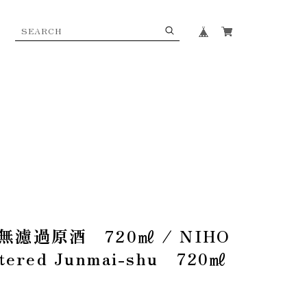
濾過原酒 720㎖ / NIHO
tered Junmai-shu 720㎖