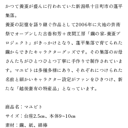
かつて養蚕が盛んに行われていた新潟県十日町市の蓬平
集落。
養蚕の記憶を語り継ぐ作品として2006年に大地の芸術
祭でオープンした古巻和芳+夜間工房「繭の家-養蚕プ
ロジェクト」がきっかけとなり、蓬平集落で育てられた
繭からできたキャラクターグッズです。その集落のお母
さんたちがひとつひとつ丁寧に手作りで制作されていま
す。マユビトは多種多様にあり、それぞれにつけられた
名前と細かいキャラクター設定がファンをひきつけ、新
たな「越後妻有の特産品」となっています。
商品名：マユビト
サイズ：台座2.5㎝、本体9~10㎝
素材：繭、紙、綿棒