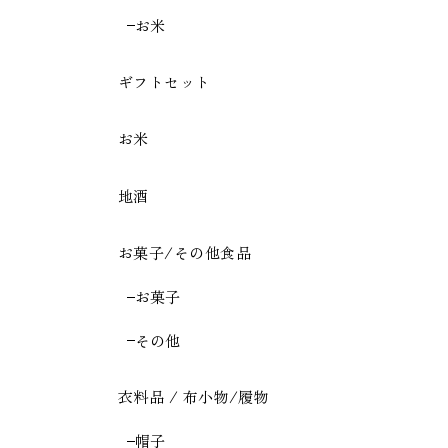
お米
ギフトセット
お米
地酒
お菓子/その他食品
お菓子
その他
衣料品 / 布小物/履物
帽子