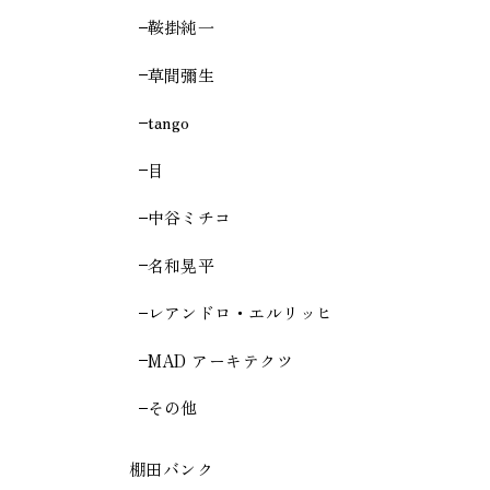
鞍掛純一
草間彌生
tango
目
中谷ミチコ
名和晃平
レアンドロ・エルリッヒ
MAD アーキテクツ
その他
棚田バンク