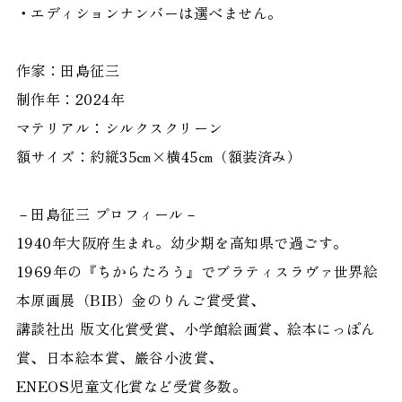
・エディションナンバーは選べません。
作家：田島征三
制作年：2024年
マテリアル：シルクスクリーン
額サイズ：約縦35㎝×横45㎝（額装済み）
－田島征三 プロフィール－
1940年大阪府生まれ。幼少期を高知県で過ごす。
1969年の『ちからたろう』でブラティスラヴァ世界絵
本原画展（BIB）金のりんご賞受賞、
講談社出 版文化賞受賞、小学館絵画賞、絵本にっぽん
賞、日本絵本賞、巌谷小波賞、
ENEOS児童文化賞など受賞多数。