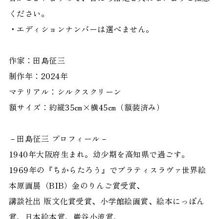
ください。
・エディションナンバーは選べません。
作家：田島征三
制作年：2024年
マテリアル：シルクスクリーン
額サイズ：約縦35㎝×横45㎝（額装済み）
－田島征三 プロフィール－
1940年大阪府生まれ。幼少期を高知県で過ごす。
1969年の『ちからたろう』でブラティスラヴァ世界絵
本原画展（BIB）金のりんご賞受賞、
講談社出 版文化賞受賞、小学館絵画賞、絵本にっぽん
賞、日本絵本賞、巌谷小波賞、