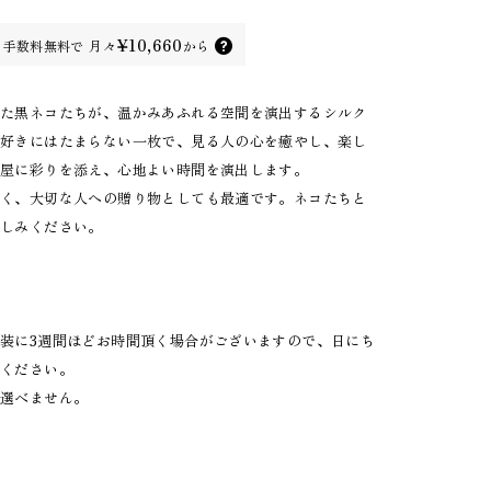
¥10,660
手数料無料で
月々
から
れた黒ネコたちが、温かみあふれる空間を演出するシルク
コ好きにはたまらない一枚で、見る人の心を癒やし、楽し
部屋に彩りを添え、心地よい時間を演出します。
なく、大切な人への贈り物としても最適です。ネコたちと
楽しみください。
装に3週間ほどお時間頂く場合がございますので、日にち
意ください。
は選べません。