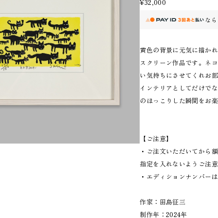
¥32,000
なら
黄色の背景に元気に描か
スクリーン作品です。ネ
い気持ちにさせてくれお
インテリアとしてだけで
のほっこりした瞬間をお
【ご注意】
・ご注文いただいてから額
指定を入れないようご注
・エディションナンバー
作家：田島征三
制作年：2024年