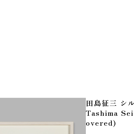
田島征三 シ
Tashima Sei
overed)