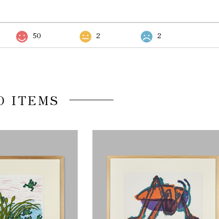
50
2
2
D ITEMS