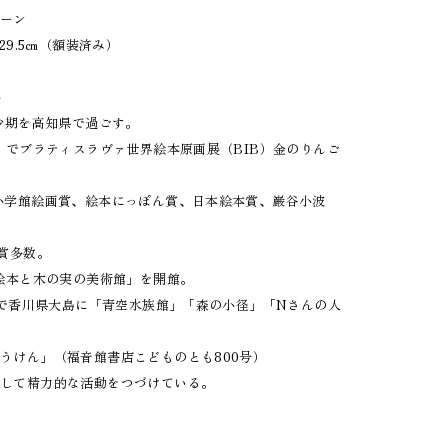
リーン
29.5㎝（額装済み）
ル－
幼少期を高知県で過ごす。
う』でブラティスラヴァ世界絵本原画展（BIB）金のりんご
小学館絵画賞、絵本にっぽん賞、日本絵本賞、巌谷小波
受賞多数。
 絵本と木の実の美術館」を開館。
術祭で香川県大島に「青空水族館」「森の小径」「Nさんの人
。
うけん」（福音館書店こどものとも800号）
として精力的な活動をつづけている。