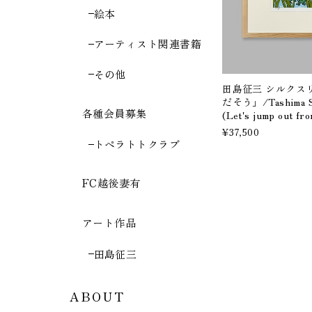
絵本
アーティスト関連書籍
その他
田島征三 シルクス
だそう」/Tashima Sei
各種会員募集
(Let's jump out fr
¥37,500
トペラトトクラブ
FC越後妻有
アート作品
田島征三
ABOUT