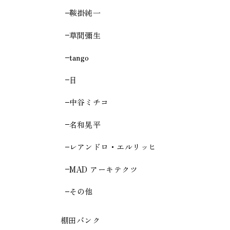
鞍掛純一
草間彌生
tango
目
中谷ミチコ
名和晃平
レアンドロ・エルリッヒ
MAD アーキテクツ
その他
棚田バンク