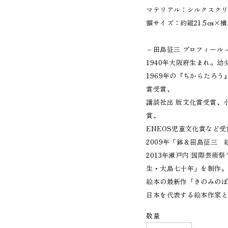
マテリアル：シルクスク
額サイズ：約縦21.5㎝×横
－田島征三 プロフィー
1940年大阪府生まれ。
1969年の『ちからたろ
賞受賞、
講談社出 版文化賞受賞、
賞、
ENEOS児童文化賞など
2009年「鉢＆田島征三
2013年瀬戸内 国際芸
生・大島七十年」を制作
絵本の最新作「きのみのぼ
日本を代表する絵本作家
数量