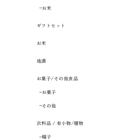
お米
ギフトセット
お米
地酒
お菓子/その他食品
お菓子
その他
衣料品 / 布小物/履物
帽子