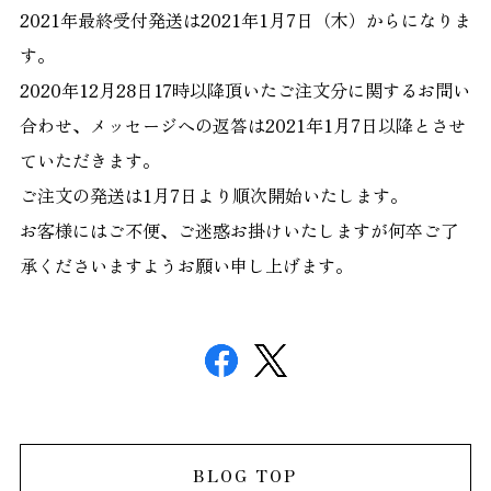
2021
年最終受付発送は
2021
年
1
月
7
日（木）からになりま
す。
2020
年
12
月
28
日
17
時以降頂いたご注文分に関するお問い
合わせ、メッセージへの返答は
2021
年
1
月
7
日以降とさせ
ていただきます。
ご注文の発送は
1
月
7
日より順次開始いたします。
お客様にはご不便、ご迷惑お掛けいたしますが何卒ご了
承くださいますようお願い申し上げます。
BLOG TOP