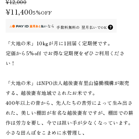
¥12,000
¥11,400
5%OFF
なら
手数料無料の
翌月払いでOK
「大地の米」10kgが月に1回届く定期便です。
定価から5%off でお得な定期便をぜひご利用くださ
い！
「大地の米」はNPO法人越後妻有里山協働機構が販売
する、越後妻有地域でとれたお米です。
400年以上の昔から、先人たちの苦労によって生み出さ
れた、美しい棚田が有名な越後妻有ですが、棚田での耕
作は労力を要し、今では担い手が少なくなっています。
小さな田んぼをこまめに水管理し、