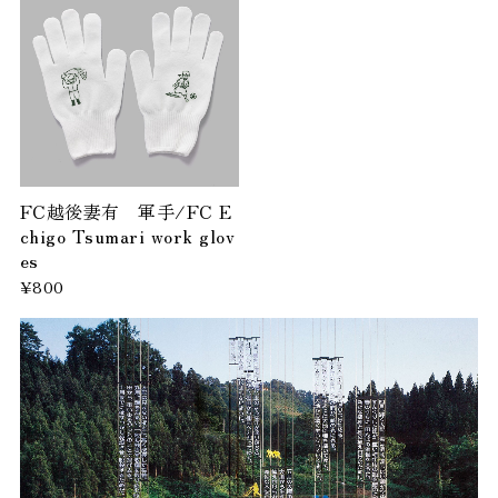
FC越後妻有 軍手/FC E
chigo Tsumari work glov
es
¥800