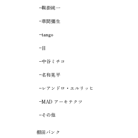
鞍掛純一
草間彌生
tango
目
中谷ミチコ
名和晃平
レアンドロ・エルリッヒ
MAD アーキテクツ
その他
棚田バンク