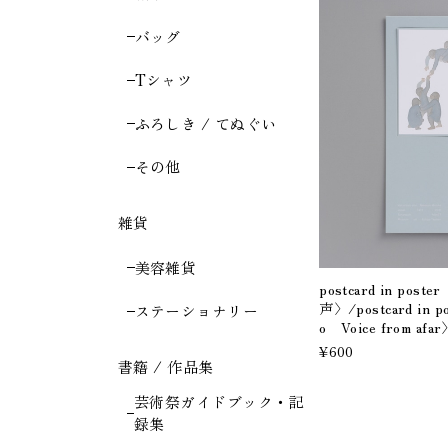
バッグ
Tシャツ
ふろしき / てぬぐい
その他
雑貨
美容雑貨
postcard in p
声〉/postcard in po
ステーショナリー
o Voice from afa
¥600
書籍 / 作品集
芸術祭ガイドブック・記
録集