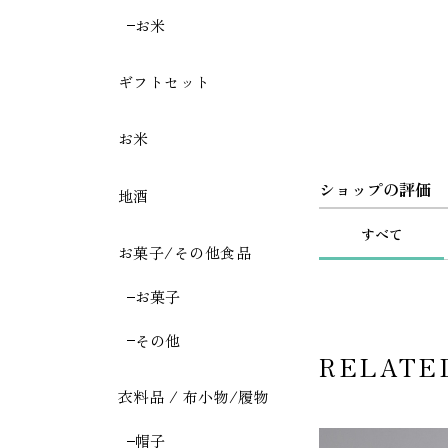
お米
ギフトセット
お米
ショップの評価
地酒
すべて
お菓子/その他食品
お菓子
その他
RELATE
衣料品 / 布小物/履物
帽子