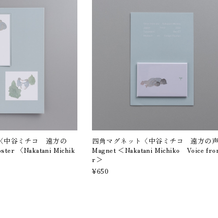
oster〈中谷ミチコ 遠方の
四角マグネット〈中谷ミチコ 遠方の声
ster 〈Nakatani Michik
Magnet ＜Nakatani Michiko Voice from
r〉
r＞
¥650