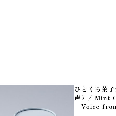
ひとくち菓子
声〉/ Mint C
Voice fro