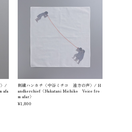
〉/
刺繍ハンカチ〈中谷ミチコ 遠方の声〉/ H
 afa
andkerchief〈Nakatani Michiko Voice fro
m afar〉
¥1,800