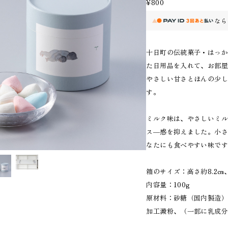
¥800
なら
十日町の伝統菓子・はっ
た日用品を入れて、お部
やさしい甘さとほんの少
す。
ミルク味は、やさしいミ
ス―感を抑えました。小
なたにも食べやすい味で
箱のサイズ：高さ約8.2㎝、
内容量：100g
原材料：砂糖（国内製造）
加工澱粉、（一部に乳成