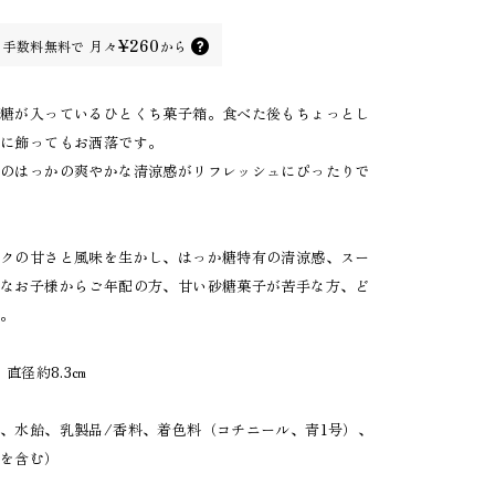
¥260
手数料無料で
月々
から
か糖が入っているひとくち菓子箱。食べた後もちょっとし
屋に飾ってもお洒落です。
しのはっかの爽やかな清涼感がリフレッシュにぴったりで
ルクの甘さと風味を生かし、はっか糖特有の清涼感、スー
さなお子様からご年配の方、甘い砂糖菓子が苦手な方、ど
す。
直径約8.3㎝
、水飴、乳製品/香料、着色料（コチニール、青1号）、
分を含む）