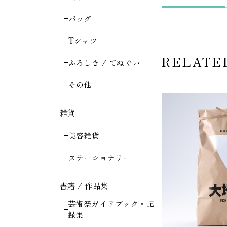
バッグ
Tシャツ
RELATE
ふろしき / てぬぐい
その他
雑貨
美容雑貨
ステーショナリー
書籍 / 作品集
芸術祭ガイドブック・記
録集