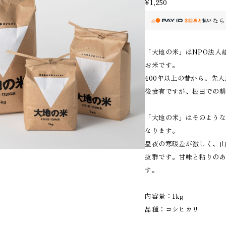
¥1,250
なら
「大地の米」はNPO法人
お米です。
400年以上の昔から、先
後妻有ですが、棚田での
「大地の米」はそのよう
なります。
昼夜の寒暖差が激しく、
抜群です。甘味と粘りの
す。
内容量：1kg
品種：コシヒカリ