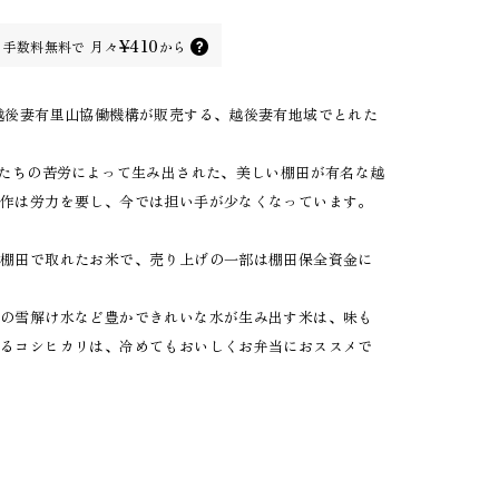
¥410
手数料無料で
月々
から
越後妻有里山協働機構が販売する、越後妻有地域でとれた
人たちの苦労によって生み出された、美しい棚田が有名な越
耕作は労力を要し、今では担い手が少なくなっています。
な棚田で取れたお米で、売り上げの一部は棚田保全資金に
山の雪解け水など豊かできれいな水が生み出す米は、味も
あるコシヒカリは、冷めてもおいしくお弁当におススメで